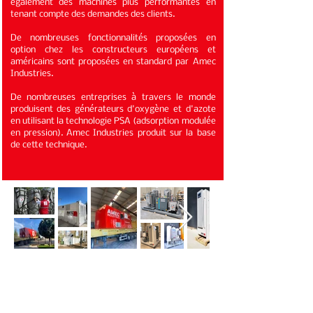
également des machines plus performantes en
tenant compte des demandes des clients.
De nombreuses fonctionnalités proposées en
option chez les constructeurs européens et
américains sont proposées en standard par Amec
Industries.
De nombreuses entreprises à travers le monde
produisent des générateurs d'oxygène et d'azote
en utilisant la technologie PSA (adsorption modulée
en pression). Amec Industries produit sur la base
de cette technique.