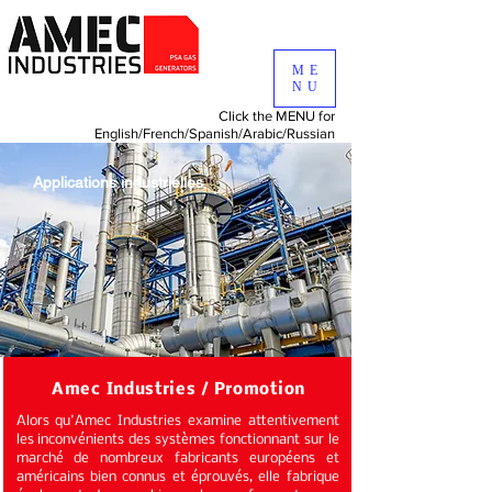
ME
NU
Click the MENU for
English/
French/
Spanish/
Arabic/
Russian
Applications industrielles
Amec Industries / Promotion
Alors qu'Amec Industries examine attentivement
les inconvénients des systèmes fonctionnant sur le
marché de nombreux fabricants européens et
américains bien connus et éprouvés, elle fabrique