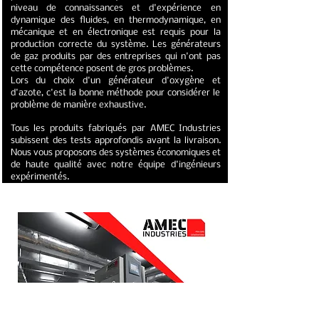
niveau de connaissances et d'expérience en
dynamique des fluides, en thermodynamique, en
mécanique et en électronique est requis pour la
production correcte du système. Les générateurs
de gaz produits par des entreprises qui n'ont pas
cette compétence posent de gros problèmes.
Lors du choix d'un générateur d'oxygène et
d'azote, c'est la bonne méthode pour considérer le
problème de manière exhaustive.
Tous les produits fabriqués par AMEC Industries
subissent des tests approfondis avant la livraison.
Nous vous proposons des systèmes économiques et
de haute qualité avec notre équipe d'ingénieurs
expérimentés.