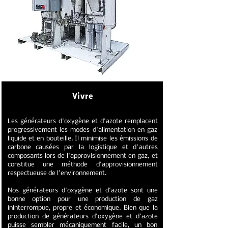
Vivre
Les générateurs d'oxygène et d'azote remplacent
progressivement les modes d'alimentation en gaz
liquide et en bouteille. Il minimise les émissions de
carbone causées par la logistique et d'autres
composants lors de l'approvisionnement en gaz, et
constitue une méthode d'approvisionnement
respectueuse de l'environnement.
Nos générateurs d'oxygène et d'azote sont une
bonne option pour une production de gaz
ininterrompue, propre et économique. Bien que la
production de générateurs d'oxygène et d'azote
puisse sembler mécaniquement facile, un bon